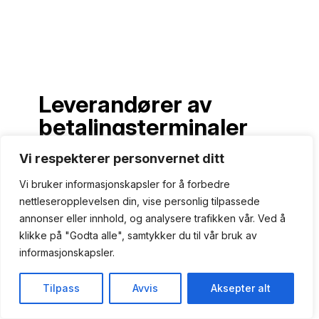
Leverandører av
betalingsterminaler
Vi respekterer personvernet ditt
Vi bruker informasjonskapsler for å forbedre
nettleseropplevelsen din, vise personlig tilpassede
De tre største
annonser eller innhold, og analysere trafikken vår. Ved å
betalingsterminal
klikke på "Godta alle", samtykker du til vår bruk av
leverandørene i Norge:
informasjonskapsler.
Tilpass
Avvis
Aksepter alt